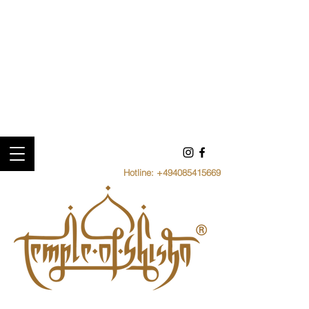
Hotline:
+494085415669