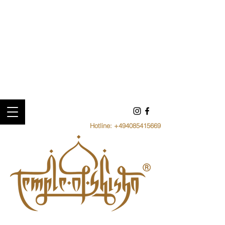
Hotline:
+494085415669