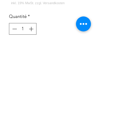
Quantité
*
Rupture de stock
Me notifier lorsque cet article est disponible
Impressum
Datenschutz
Widerrufsrecht
Versand und Zahlungsbedingungen
AGB