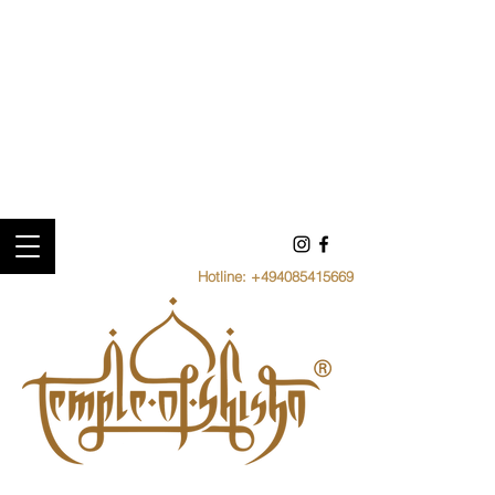
Hotline:
+494085415669