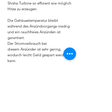
Shisha Turbine so effizient wie möglich
Hitze zu erzeugen.
Die Gehäusetemperatur bleibt
während des Anzündvorgangs niedrig
und ein rauchfreies Anzünden ist
garantiert.
Der Stromverbrauch bei
diesem Anzünder ist sehr gering,
wodurch leicht Geld gespart werden
kann.
Doch neben der Technik überzeugt
auch das Aussehen.
Die Turbine hat ein sehr edles Design
und ist im Gegensatz zu
normalen Kohleanzündern ein richtiges
Prachtstück!