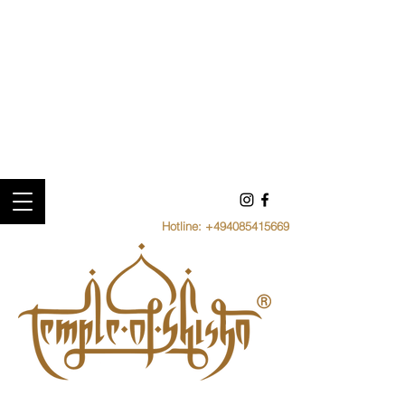
Hotline:
+494085415669