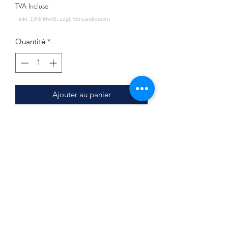
TVA Incluse
Quantité
*
Ajouter au panier
Die Qualität der Schläuche verspricht
eine lange Lebensdauer.
Länge: ca. 150cm
Lebensmittelecht
Matt