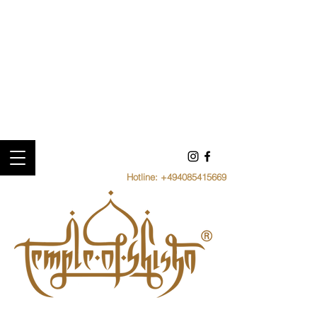
Hotline:
+494085415669