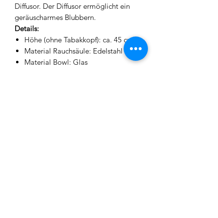
Diffusor. Der Diffusor ermöglicht ein
geräuscharmes Blubbern.
Details:
Höhe (ohne Tabakkopf): ca. 45 cm
Material Rauchsäule: Edelstahl
Material Bowl: Glas
Durchmeser Teller: Oben ca. 14,5cm
/ Unten ca. 17,2 cm
Lieferumfang:
1x Base
1x Rauchsäule
1x Kohleteller
1 Kopfanschluss
1x Kopfdichtung
1x Tabakkopf
1x Kaminaufsaötz
1x Tabaksieb
1x Tauchrohr + Diffusor
1x Glasbowl