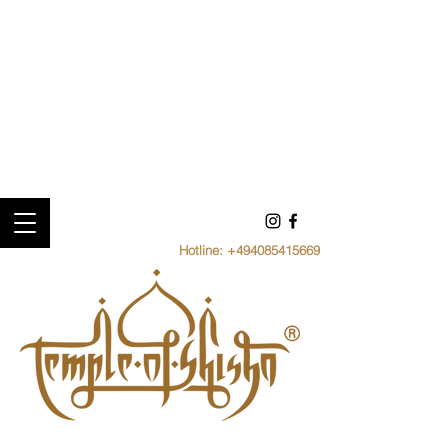
Hotline:
+494085415669