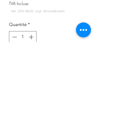
TVA Incluse
Quantité
*
Rupture de stock
Me notifier lorsque cet article est disponible
Impressum
Datenschutz
Widerrufsrecht
Versand und Zahlungsbedingungen