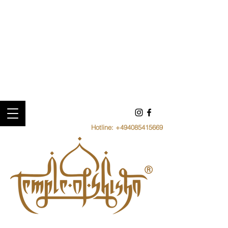
Hotline:
+494085415669