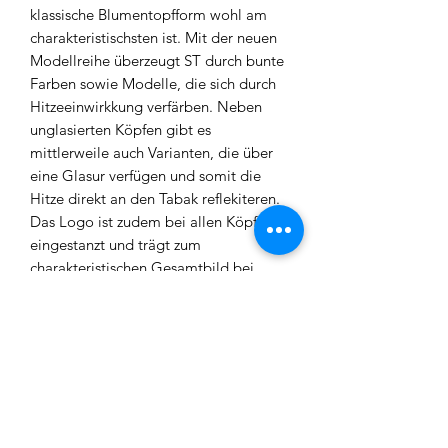
klassische Blumentopfform wohl am
charakteristischsten ist. Mit der neuen
Modellreihe überzeugt ST durch bunte
Farben sowie Modelle, die sich durch
Hitzeeinwirkkung verfärben. Neben
unglasierten Köpfen gibt es
mittlerweile auch Varianten, die über
eine Glasur verfügen und somit die
Hitze direkt an den Tabak reflekiteren.
Das Logo ist zudem bei allen Köpfen
eingestanzt und trägt zum
charakteristischen Gesamtbild bei.
Design – Bei den neusten Designs
wurde vorallem auf farbenfröhliche
Colorways geachtet. Hier sollte für
jeden etwas dabei sein.
Kompatibilität – Alle ST Modelle
sind HMD kompatibel, lassen sich
allerdings auch mit Alufolie