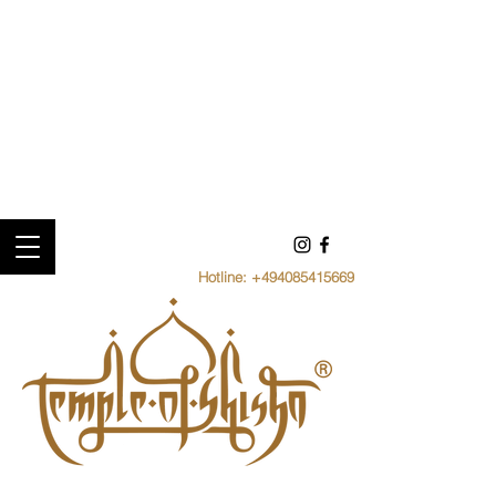
Hotline:
+494085415669