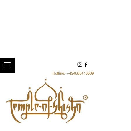
Hotline:
+494085415669