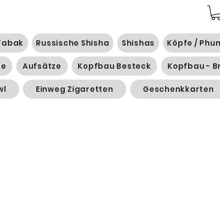
Tabak
Russische Shisha
Shishas
Köpfe / Phu
ge
Aufsätze
Kopfbau Besteck
Kopfbau - B
wl
Einweg Zigaretten
Geschenkkarten