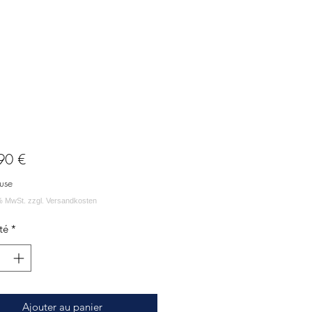
Prix
90 €
use
té
*
Ajouter au panier