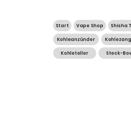
Start
Vape Shop
Shisha 
Kohleanzünder
Kohlezan
Kohleteller
Steck-Bo