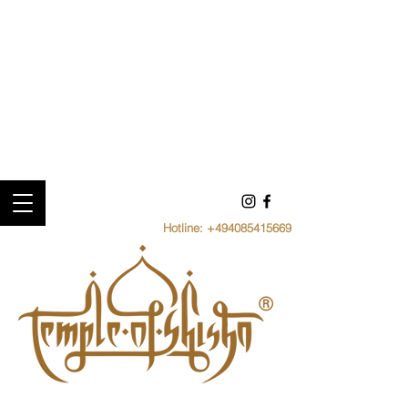
Hotline:
+494085415669