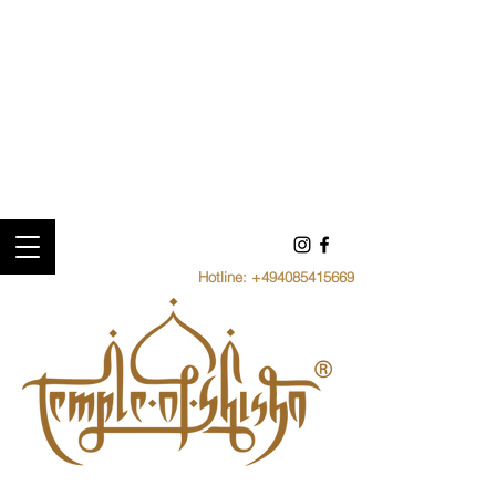
Hotline:
+494085415669