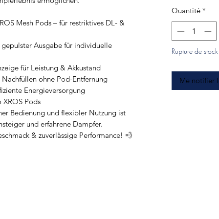
mpferlebnis ermöglichen.
Quantité
*
OS Mesh Pods – für restriktives DL- &
 gepulster Ausgabe für individuelle
Rupture de stock
zeige für Leistung & Akkustand
es Nachfüllen ohne Pod-Entfernung
Me notifier 
fiziente Energieversorgung
so XROS Pods
er Bedienung und flexibler Nutzung ist
nsteiger und erfahrene Dampfer.
Geschmack & zuverlässige Performance! 💨