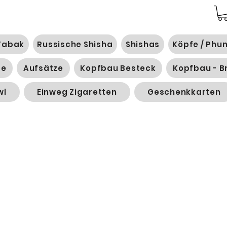
Tabak
Russische Shisha
Shishas
Köpfe / Phu
ge
Aufsätze
Kopfbau Besteck
Kopfbau - B
wl
Einweg Zigaretten
Geschenkkarten