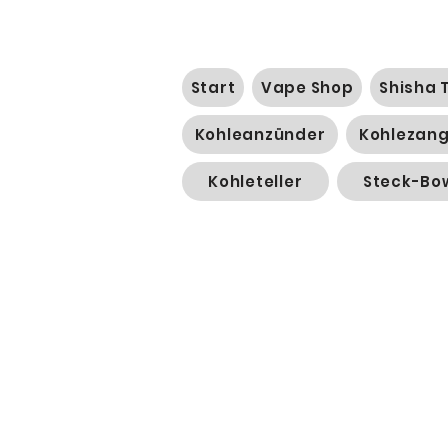
Start
Vape Shop
Shisha 
Kohleanzünder
Kohlezan
Kohleteller
Steck-Bo