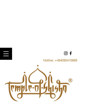
Hotline:
+494085415669