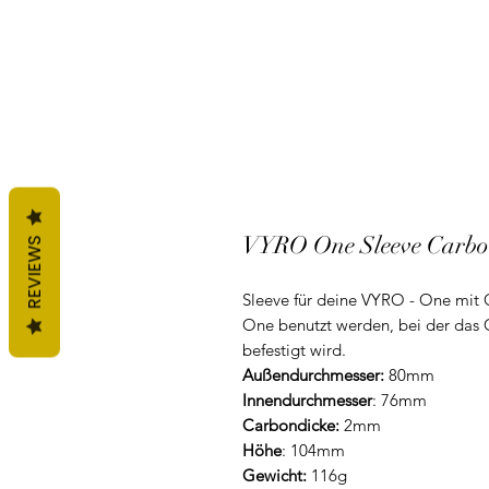
VYRO One Sleeve Carbo
REVIEWS
Sleeve für deine VYRO - One mit 
One benutzt werden, bei der das
befestigt wird.
Außendurchmesser:
80mm
Innendurchmesser
: 76mm
Carbondicke:
2mm
Höhe
: 104mm
Gewicht:
116g