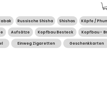
Tabak
Russische Shisha
Shishas
Köpfe / Phu
ge
Aufsätze
Kopfbau Besteck
Kopfbau - B
wl
Einweg Zigaretten
Geschenkkarten