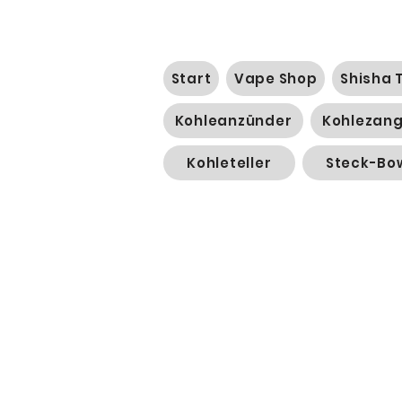
Start
Vape Shop
Shisha 
Kohleanzünder
Kohlezan
Kohleteller
Steck-Bo