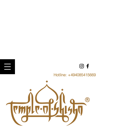
Hotline:
+494085415669