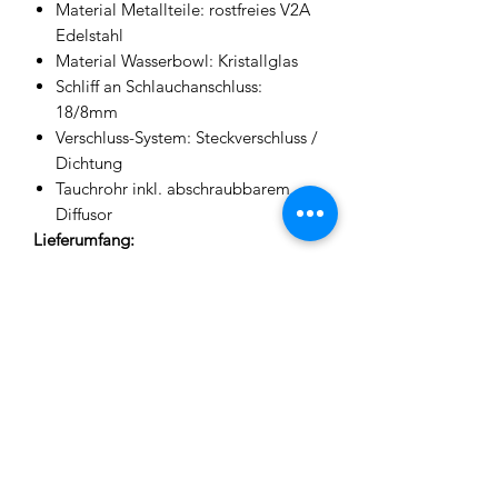
Material Metallteile: rostfreies V2A
Edelstahl
Material Wasserbowl: Kristallglas
Schliff an Schlauchanschluss:
18/8mm
Verschluss-System: Steckverschluss /
Dichtung
Tauchrohr inkl. abschraubbarem
Diffusor
Lieferumfang:
1x Glasbowl
1x Tauchrohr inkl. abschraubbarer
Diffusor
1x Base
1x Schlauchanschluss
1x Schlauchadapter
1x Ausblasventil
1x Rauchsäule
1x Kopfanschluss
1x Kohleteller