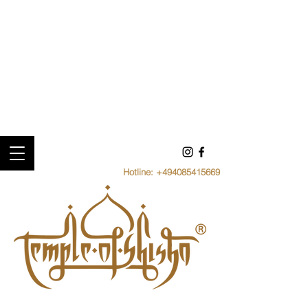
Hotline:
+494085415669