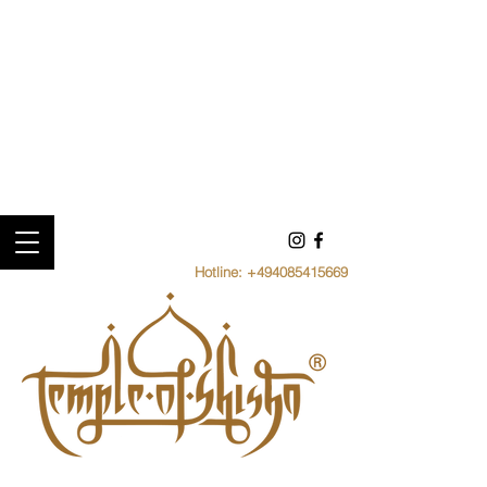
Hotline:
+494085415669