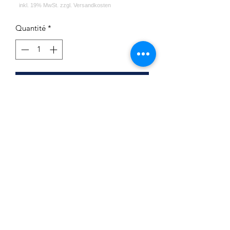
Quantité
*
Ajouter au panier
Werkbund Hookah Lochstecher Gestalt
Octo
Impressum
Datenschutz
Widerrufsrecht