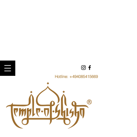
Hotline:
+494085415669