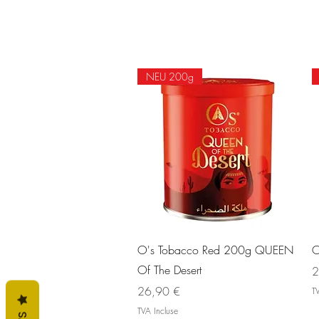
NEU 200g
Aperçu rapide
O's Tobacco Red 200g QUEEN
O
Of The Desert
Pr
2
Prix
26,90 €
TV
TVA Incluse