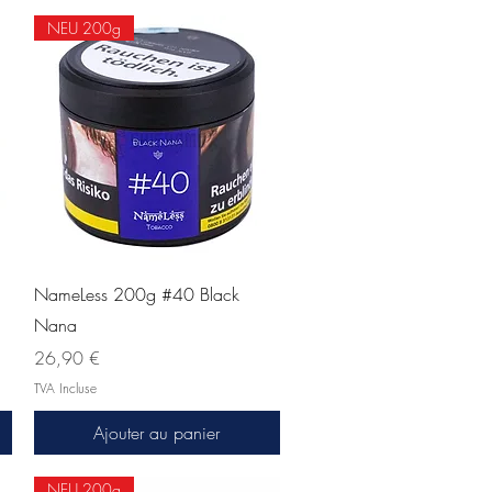
NEU 200g
Aperçu rapide
NameLess 200g #40 Black
Nana
Prix
26,90 €
TVA Incluse
Ajouter au panier
NEU 200g