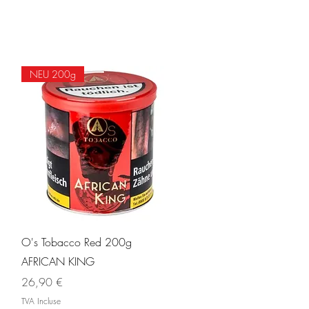
NEU 200g
Aperçu rapide
O's Tobacco Red 200g
AFRICAN KING
Prix
26,90 €
TVA Incluse