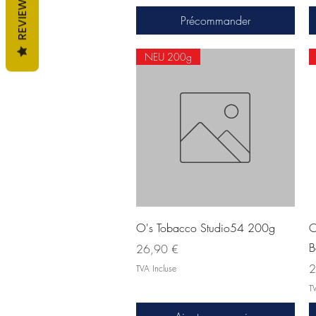
REVIEWS
Précommander
NEU 200g
Aperçu rapide
O's Tobacco Studio54 200g
O
B
Prix
26,90 €
Pr
2
TVA Incluse
TV