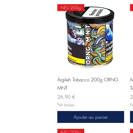
NEU 200g
Aperçu rapide
Argileh Tobacco 200g ORNG
M
MNT
T
Prix
Pr
26,90 €
2
TVA Incluse
TV
Ajouter au panier
NEU 200g