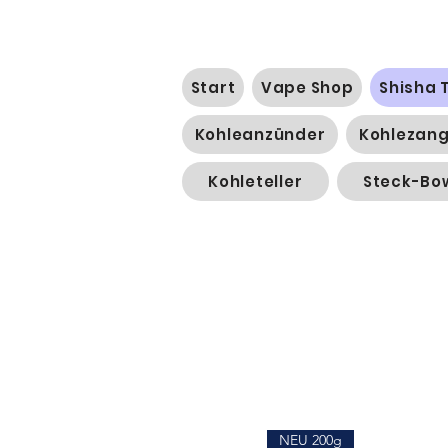
Start
Vape Shop
Shisha 
Kohleanzünder
Kohlezan
Kohleteller
Steck-Bo
NEU 200g