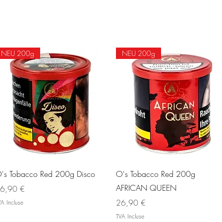
NEU 200g
NEU 200g
Aperçu rapide
Aperçu rapide
's Tobacco Red 200g Disco
O's Tobacco Red 200g
AFRICAN QUEEN
ix
6,90 €
Prix
26,90 €
A Incluse
TVA Incluse