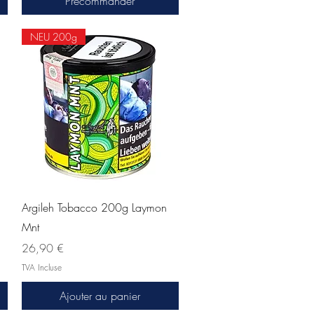
Précommander
NEU 200g
Aperçu rapide
Argileh Tobacco 200g Laymon
Mnt
Prix
26,90 €
TVA Incluse
Ajouter au panier