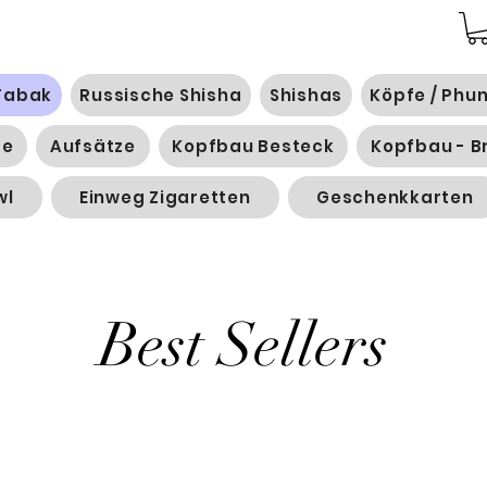
Tabak
Russische Shisha
Shishas
Köpfe / Phu
ge
Aufsätze
Kopfbau Besteck
Kopfbau - B
wl
Einweg Zigaretten
Geschenkkarten
Best Sellers