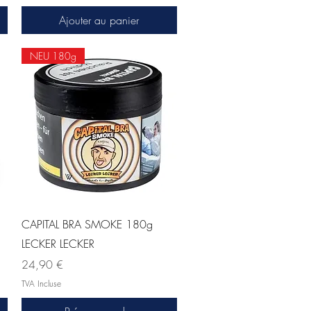
Ajouter au panier
NEU 180g
Aperçu rapide
CAPITAL BRA SMOKE 180g
LECKER LECKER
Prix
24,90 €
TVA Incluse