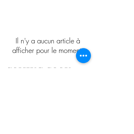
Il n'y a aucun article à
afficher pour le moment.
COMIng soon
Impressum
Datenschutz
Widerrufsrecht
Versand und Zahlungsbedingungen
AGB
Kontakt