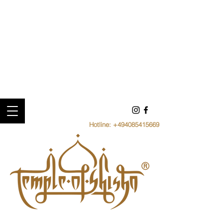
Hotline:
+494085415669