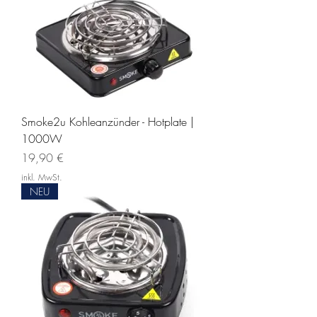
Smoke2u Kohleanzünder - Hotplate |
1000W
Preis
19,90 €
inkl. MwSt.
NEU