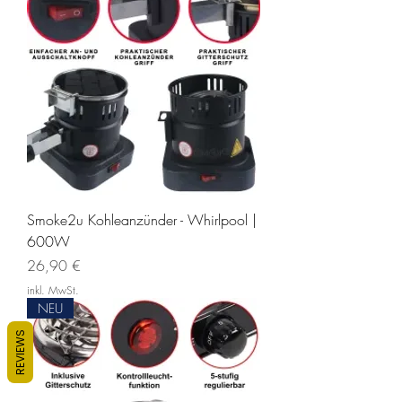
Smoke2u Kohleanzünder - Whirlpool |
600W
Preis
26,90 €
inkl. MwSt.
NEU
REVIEWS