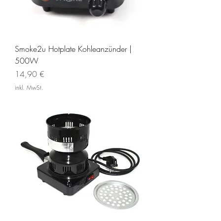
Smoke2u Hotplate Kohleanzünder |
500W
Preis
14,90 €
inkl. MwSt.