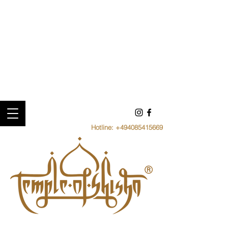
Hotline:
+494085415669