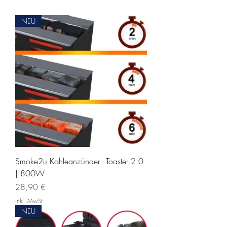
NEU
Smoke2u Kohleanzünder - Toaster 2.0
| 800W
Preis
28,90 €
inkl. MwSt.
NEU