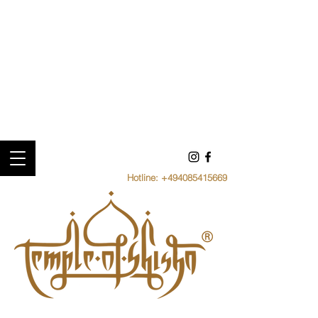
Hotline:
+494085415669