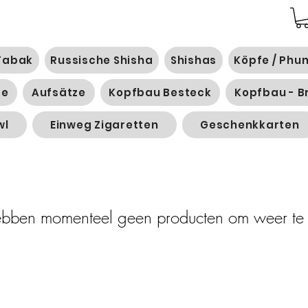
Tabak
Russische Shisha
Shishas
Köpfe / Phu
ge
Aufsätze
Kopfbau Besteck
Kopfbau - B
wl
Einweg Zigaretten
Geschenkkarten
ben momenteel geen producten om weer te