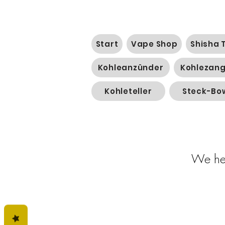
Start
Vape Shop
Shisha 
Kohleanzünder
Kohlezan
Kohleteller
Steck-Bo
We heb