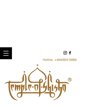
Hotline:
+494085415669