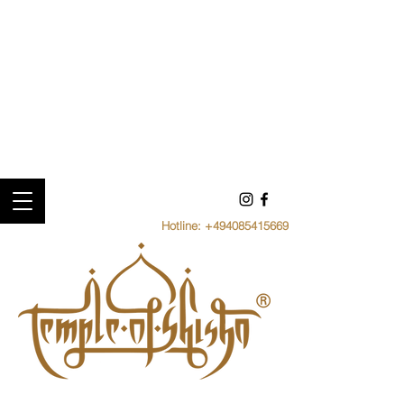
Hotline:
+494085415669