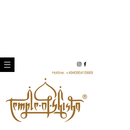
Hotline:
+494085415669