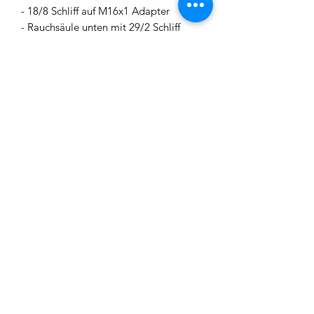
- 18/8 Schliff auf M16x1 Adapter
- Rauchsäule unten mit 29/2 Schliff
unten (M14x1 Gewinde innen) und 18/8
Schliff oben
- Rauchsäule oben mit 18/8 Schliff
- Base mit 4 Anschlüssen inkl. Closed
Chamber und Ausblasventil an der
Rauchsäule
- 4 x Schlauchendstücke mit gekürztem
18/8 Schliff inkl. 11mm Kugel
- Durchzugsverminderer (Kann optional
benutzt werden um den Durchzug einer
traditionellen Shisha anzupassen)
- 4 x Muffen inkl. 6mm Kugel zum
Ausblasen
- 4 x Patentiertes APS (AEON Purge
System) in der Base, bestehend aus
jeweils 3 Teilen: Kugelsitz für 11mm
Kugel, Feder und einstellbare