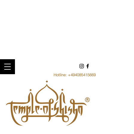
Hotline:
+494085415669