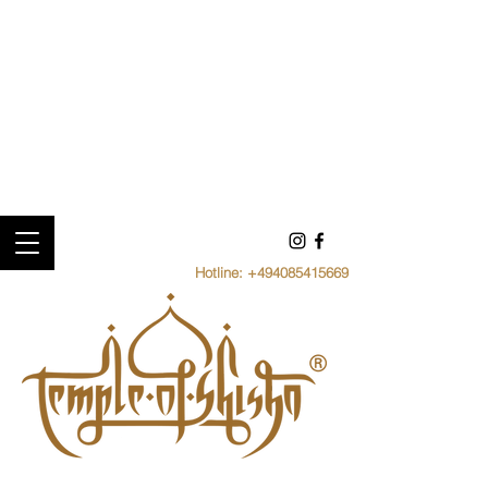
Hotline:
+494085415669