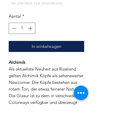
Aantal
*
In winkelwagen
Alchimik
Als aktuellste Neuheit aus Russland
gelten Alchimik Köpfe als sehenswerter
Newcomer. Die Köpfe bestehen aus
rotem Ton, der etwas feinerer Natur ist.
Die Glasur ist zu dem in verschiedenen
Colorways verfügbar und überzeugt
vor allem durch ihre Dicke. Alle Köpfe
sind zudem sehr massiv gearbeitet und
machen einen robusten Eindruck. Beim
Rauchen begeistert der Kopf durch sehr