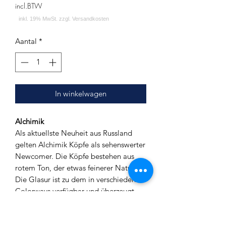
incl.BTW
Aantal
*
In winkelwagen
Alchimik
Als aktuellste Neuheit aus Russland
gelten Alchimik Köpfe als sehenswerter
Newcomer. Die Köpfe bestehen aus
rotem Ton, der etwas feinerer Natur ist.
Die Glasur ist zu dem in verschiedenen
Colorways verfügbar und überzeugt
vor allem durch ihre Dicke. Alle Köpfe
sind zudem sehr massiv gearbeitet und
machen einen robusten Eindruck. Beim