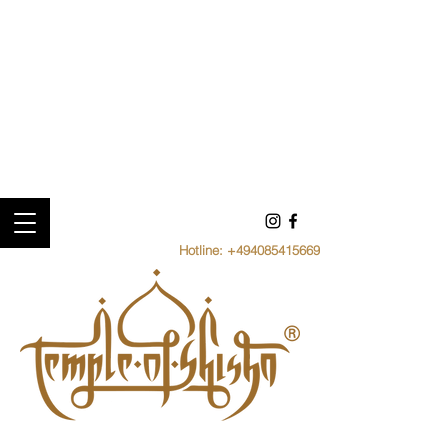
Hotline:
+494085415669