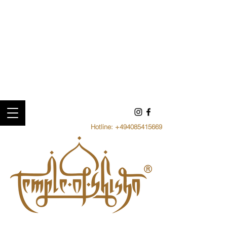
Hotline:
+494085415669