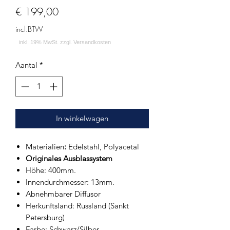
Prijs
€ 199,00
incl.BTW
Aantal
*
In winkelwagen
Materialien
:
Edelstahl, Polyacetal
Originales Ausblassystem
Höhe: 400mm.
Innendurchmesser: 13mm.
Abnehmbarer Diffusor
Herkunftsland: Russland (Sankt
Petersburg)
Farbe: Schwarz/Silber