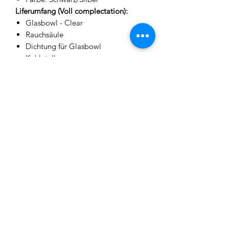
Liferumfang (Voll complectation):
Glasbowl - Clear
Rauchsäule
Dichtung für Glasbowl
Kohleteller
Mundstück
Silikonschlauch (Matt)
Diffusor
Ersatzdichtungsringe
Diese Bowl kann kleine Kratzer oder
kleine Lufteinschlüsse aufweisen,
welche durch die Produktion
entstanden sind.
Beide Punkte sind generell bei Gläsern
zu beachten und kein
Reklamationsgrund.