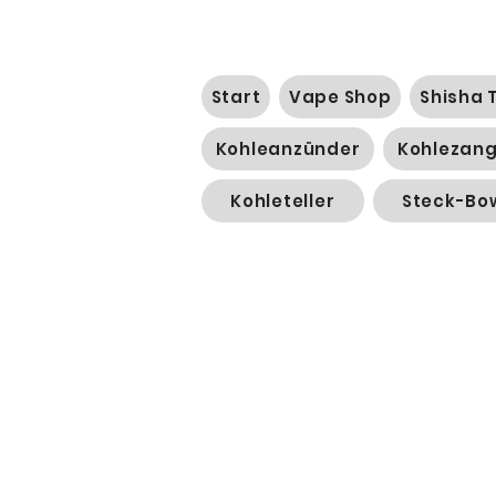
Start
Vape Shop
Shisha 
Kohleanzünder
Kohlezan
Kohleteller
Steck-Bo