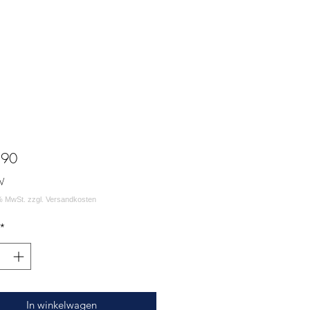
Prijs
,90
W
*
In winkelwagen