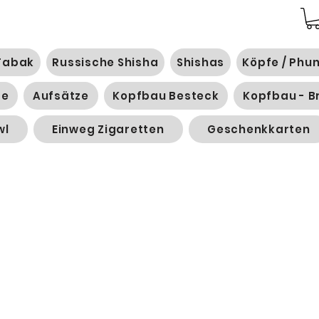
Tabak
Russische Shisha
Shishas
Köpfe / Phu
ge
Aufsätze
Kopfbau Besteck
Kopfbau - B
wl
Einweg Zigaretten
Geschenkkarten