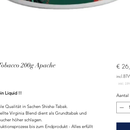
obacco 200g Apache
€ 26
incl.BT
in Liquid !!
Aantal
le Qualität in Sachen Shisha-Tabak.
llte Virginia Blend dient als Grundtabak und
aucher höher schlagen.
ktionsprozess bis zum Endprodukt - Alles erfüllt