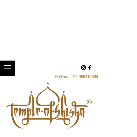
Hotline:
+494085415669