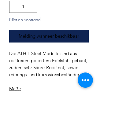
Niet op voorraad
Melding wanneer beschikbaar
Die ATH T-Steel Modelle sind aus
rostfreiem poliertem Edelstahl gebaut,
zudem sehr Säure-Resistent, sowie
reibungs- und korrosionsbeständig!
Maße
• Durchmesser Ascheteller: ca. 19 cm
• Durchmesser Standfläche: ca. 17,5
cm
• Höhe Glasbowl: ca. 27 cm
• Höhe (ohne Tabakkopf): ca. 57 cm