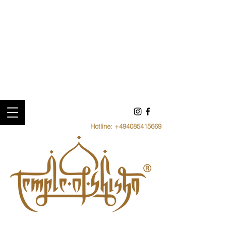
Hotline:
+494085415669