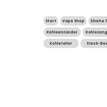
Start
Vape Shop
Shisha 
Kohleanzünder
Kohlezan
Kohleteller
Steck-Bo