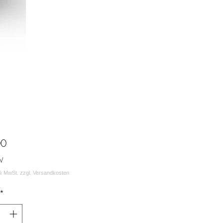
Prijs
00
W
*