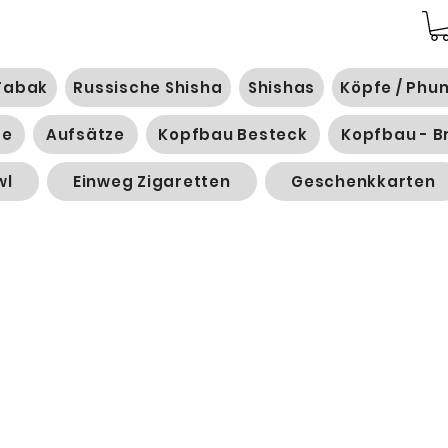
Tabak
Russische Shisha
Shishas
Köpfe / Phu
ge
Aufsätze
Kopfbau Besteck
Kopfbau - B
wl
Einweg Zigaretten
Geschenkkarten