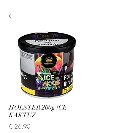
HOLSTER 200g !CE
KAKTUZ
Prijs
€ 26,90