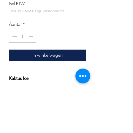
incl.BTW
Aantal
*
In winkelwagen
Kaktus Ice
Holster Tobacco wird in Deutschland
hergestellt.
Es wird nur feinster Virginia Tabak
verwendet.
Inhalt: 200g