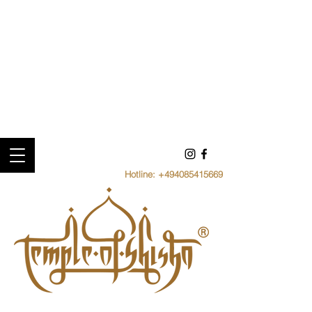
Hotline:
+494085415669