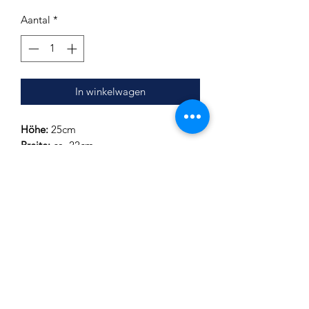
Aantal
*
In winkelwagen
Höhe:
25cm
Breite:
ca. 22cm
Hals-Innendurchmesser:
4,5cm
(+-1mm)
Hals-Außendurchmesser:
7,3cm
(+-1mm)