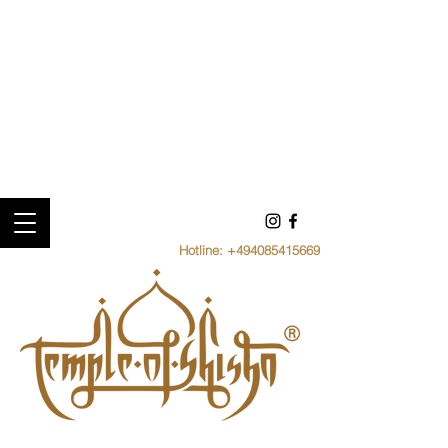
Hotline:
+494085415669