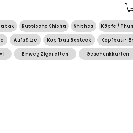
Tabak
Russische Shisha
Shishas
Köpfe / Phu
ge
Aufsätze
Kopfbau Besteck
Kopfbau - B
wl
Einweg Zigaretten
Geschenkkarten