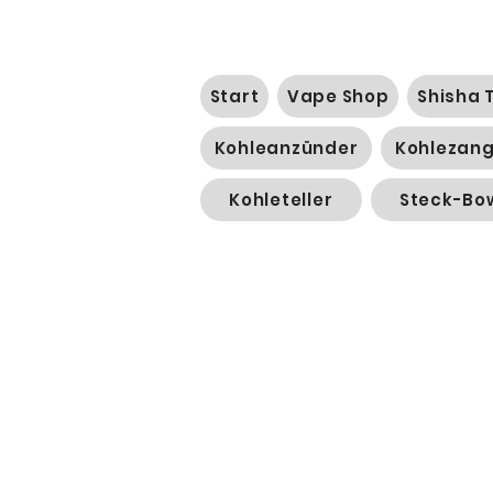
Start
Vape Shop
Shisha 
Kohleanzünder
Kohlezan
Kohleteller
Steck-Bo