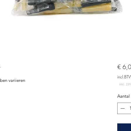
z
€ 6,
incl.BT
ben variieren
Aantal