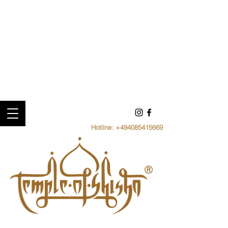
Hotline:
+494085415669