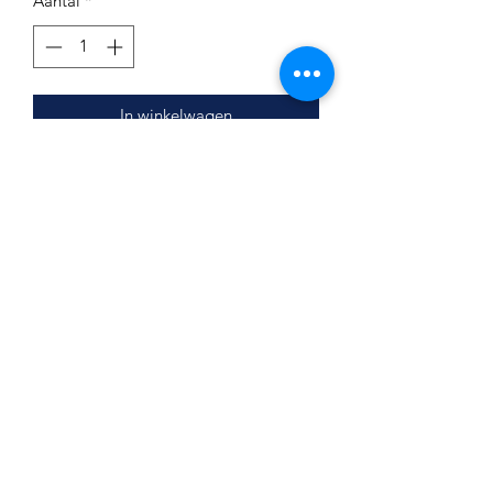
Aantal
*
In winkelwagen
Hygienemundstücke 100
Stück Farben variieren
Impressum
Datenschutz
Widerrufsrecht
Versand und Zahlungsbedingungen
AGB