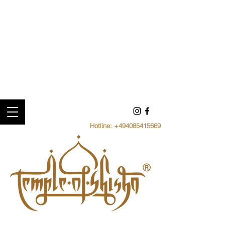
Hotline:
+494085415669