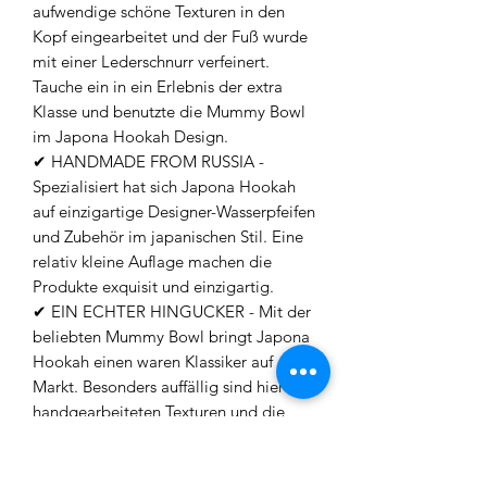
aufwendige schöne Texturen in den
Kopf eingearbeitet und der Fuß wurde
mit einer Lederschnurr verfeinert.
Tauche ein in ein Erlebnis der extra
Klasse und benutzte die Mummy Bowl
im Japona Hookah Design.
✔ HANDMADE FROM RUSSIA -
Spezialisiert hat sich Japona Hookah
auf einzigartige Designer-Wasserpfeifen
und Zubehör im japanischen Stil. Eine
relativ kleine Auflage machen die
Produkte exquisit und einzigartig.
✔ EIN ECHTER HINGUCKER - Mit der
beliebten Mummy Bowl bringt Japona
Hookah einen waren Klassiker auf den
Markt. Besonders auffällig sind hier die
handgearbeiteten Texturen und die
Lederschnur die den Schaft
umschließt.
✔ TOP PERFORMER - Der Kopf hat