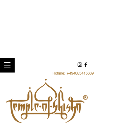
Hotline:
+494085415669