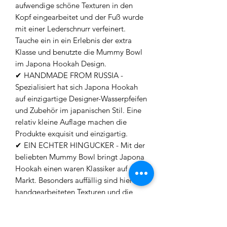
aufwendige schöne Texturen in den
Kopf eingearbeitet und der Fuß wurde
mit einer Lederschnurr verfeinert.
Tauche ein in ein Erlebnis der extra
Klasse und benutzte die Mummy Bowl
im Japona Hookah Design.
✔ HANDMADE FROM RUSSIA -
Spezialisiert hat sich Japona Hookah
auf einzigartige Designer-Wasserpfeifen
und Zubehör im japanischen Stil. Eine
relativ kleine Auflage machen die
Produkte exquisit und einzigartig.
✔ EIN ECHTER HINGUCKER - Mit der
beliebten Mummy Bowl bringt Japona
Hookah einen waren Klassiker auf den
Markt. Besonders auffällig sind hier die
handgearbeiteten Texturen und die
Lederschnur die den Schaft
umschließt.
✔ TOP PERFORMER - Der Kopf hat