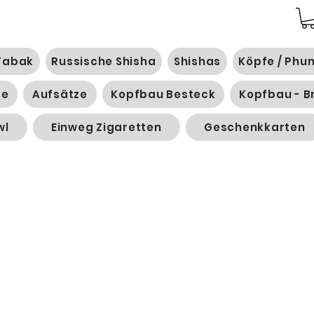
Tabak
Russische Shisha
Shishas
Köpfe / Phu
ge
Aufsätze
Kopfbau Besteck
Kopfbau - B
wl
Einweg Zigaretten
Geschenkkarten