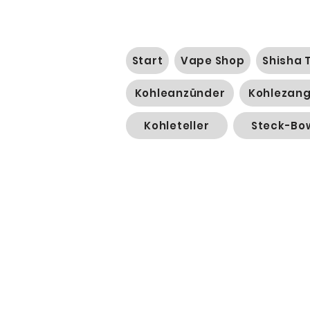
Start
Vape Shop
Shisha 
Kohleanzünder
Kohlezan
Kohleteller
Steck-Bo