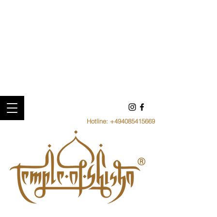
Hotline:
+494085415669