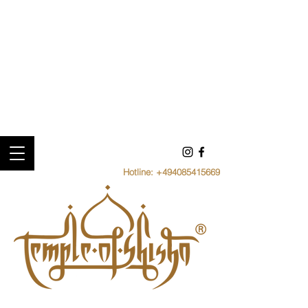
Hotline:
+494085415669