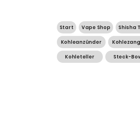
Start
Vape Shop
Shisha 
Kohleanzünder
Kohlezan
Kohleteller
Steck-Bo