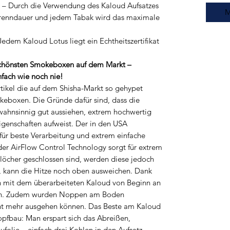
urch die Verwendung des Kaloud Aufsatzes
M
Brenndauer und jedem Tabak wird das maximale
m Kaloud Lotus liegt ein Echtheitszertifikat
 schönsten Smokeboxen auf dem Markt –
nfach wie noch nie!
rtikel die auf dem Shisha-Markt so gehypet
eboxen. Die Gründe dafür sind, dass die
wahnsinnig gut aussiehen, extrem hochwertig
igenschaften aufweist. Der in den USA
 für beste Verarbeitung und extrem einfache
der AirFlow Control Technology sorgt für extrem
löcher geschlossen sind, werden diese jedoch
t, kann die Hitze noch oben ausweichen. Dank
 mit dem überarbeiteten Kaloud von Beginn an
den. Zudem wurden Noppen am Boden
cht mehr ausgehen können. Das Beste am Kaloud
Kopfbau: Man erspart sich das Abreißen,
folie – einfach drei Kohlen in den Aufsatz,