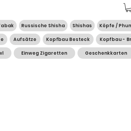
Tabak
Russische Shisha
Shishas
Köpfe / Phu
ge
Aufsätze
Kopfbau Besteck
Kopfbau - B
wl
Einweg Zigaretten
Geschenkkarten