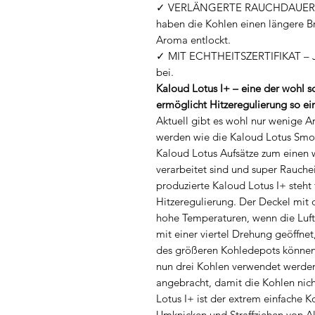
✓ VERLÄNGERTE RAUCHDAUER – D
haben die Kohlen einen längere 
Aroma entlockt.
✓ MIT ECHTHEITSZERTIFIKAT – Jede
bei.
Kaloud Lotus I+ – eine der wohl
ermöglicht Hitzeregulierung so ei
Aktuell gibt es wohl nur wenige A
werden wie die Kaloud Lotus Smok
Kaloud Lotus Aufsätze zum einen 
verarbeitet sind und super Rauche
produzierte Kaloud Lotus I+ steht
Hitzeregulierung. Der Deckel mit 
hohe Temperaturen, wenn die Luft
mit einer viertel Drehung geöffne
des größeren Kohledepots können
nun drei Kohlen verwendet wer
angebracht, damit die Kohlen ni
Lotus I+ ist der extrem einfache 
Umknicken und Straffziehen von Alu