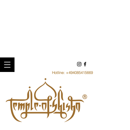
Hotline:
+494085415669