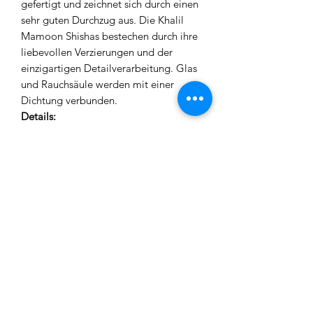
gefertigt und zeichnet sich durch einen
sehr guten Durchzug aus. Die Khalil
Mamoon Shishas bestechen durch ihre
liebevollen Verzierungen und der
einzigartigen Detailverarbeitung. Glas
und Rauchsäule werden mit einer
Dichtung verbunden.
Details:
Höhe: ca. 39 cm
Material Bowl: Glas
Material Rauchsäule: Messing
Verschluss: Dichtung
Hersteller: Khalil Mamoon
Made in Egypt
Lieferumgang:
Shishaglas
Rauchsäule
Kohleteller
Dichtungsring (Verschluss)
Das gelieferte Glas kann vom Bild