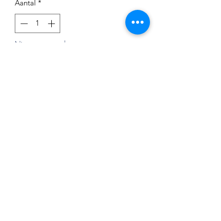
Aantal
*
Niet op voorraad
Melding wanneer beschikbaar
Impressum
Datenschutz
Widerrufsrecht
Versand und Zahlungsbedingungen
AGB
Kontakt