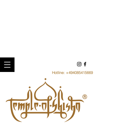
Hotline:
+494085415669