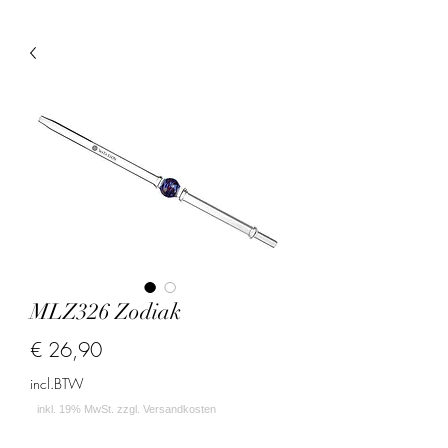
MLZ326 Zodiak
Prijs
€ 26,90
incl.BTW