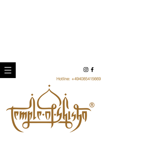
Hotline:
+494085415669